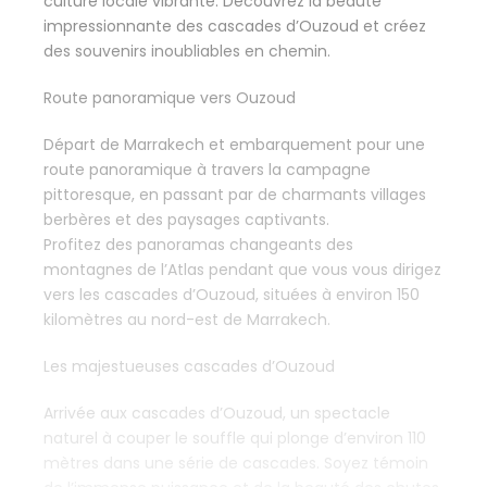
culture locale vibrante. Découvrez la beauté
impressionnante des cascades d’Ouzoud et créez
des souvenirs inoubliables en chemin.
Route panoramique vers Ouzoud
Départ de Marrakech et embarquement pour une
route panoramique à travers la campagne
pittoresque, en passant par de charmants villages
berbères et des paysages captivants.
Profitez des panoramas changeants des
montagnes de l’Atlas pendant que vous vous dirigez
vers les cascades d’Ouzoud, situées à environ 150
kilomètres au nord-est de Marrakech.
Les majestueuses cascades d’Ouzoud
Arrivée aux cascades d’Ouzoud, un spectacle
naturel à couper le souffle qui plonge d’environ 110
mètres dans une série de cascades. Soyez témoin