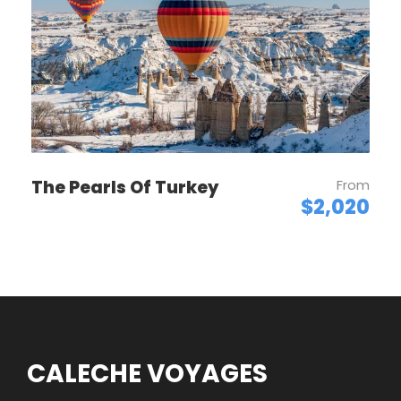
Crème solaire
T-Shirt
Droits d'entrée
Map
The Pearls Of Turkey
From
$2,020
CALECHE VOYAGES