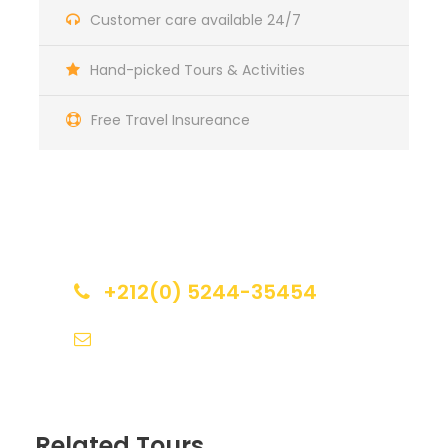
traditionnels.
Customer care available 24/7
Moments de tranquillité et beauté de la nature
Hand-picked Tours & Activities
Prenez le temps de vous détendre dans le cadre
paisible des cascades d’Ouzoud. Trouvez un endroit
Free Travel Insureance
tranquille pour profiter de l’atmosphère sereine,
écoutez le son apaisant de l’eau qui s’écoule et
appréciez la beauté naturelle de la région.
Si vous vous sentez l’âme d’un aventurier, plongez
dans l’une des piscines aux eaux cristallines situées
Get a Question?
au pied des chutes, ou louez un bateau à aubes
pour une balade tranquille sur les eaux calmes.
+212(0) 5244-35454
info@calechevoyage.com
Lieu de Depart et de Retour
Marrakech – Ouzoud
Related Tours