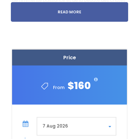
de l’immense puissance et de la beauté des chutes
lorsque l’eau s’écrase dans les bassins en contrebas.
READ MORE
Faites une randonnée tranquille le long des sentiers
bien marqués qui serpentent à travers les oliveraies,
offrant des vues pittoresques sur les chutes d’eau à
partir de différents points d’observation.
Promenade en bateau et rencontres de près
Price
Découvrez les chutes d’un point de vue différent en
faisant une promenade en bateau au pied des
cascades. Sentez la brume rafraîchissante sur votre
$160
visage tandis que vous vous rapprochez des
From
puissants torrents d’eau.
Rencontrez les sympathiques macaques de
Barbarie, une espèce indigène de la région, qui
jouent et interagissent dans leur habitat naturel.
Observez leurs jeux et prenez des photos
mémorables.