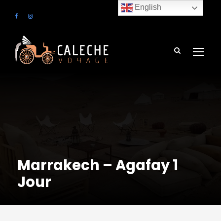
English
Marrakech – Agafay 1
Jour