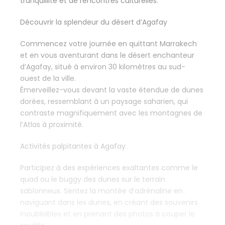
tranquillité et de rencontres culturelles.
Découvrir la splendeur du désert d’Agafay
Commencez votre journée en quittant Marrakech
et en vous aventurant dans le désert enchanteur
d’Agafay, situé à environ 30 kilomètres au sud-
ouest de la ville.
Émerveillez-vous devant la vaste étendue de dunes
dorées, ressemblant à un paysage saharien, qui
contraste magnifiquement avec les montagnes de
l’Atlas à proximité.
Activités palpitantes à Agafay
Participez à des expériences exaltantes comme le
quad ou le buggy des dunes sur le terrain
sablonneux. Sentez la montée d’adrénaline en
naviguant dans les dunes, en créant des souvenirs
inoubliables et en prenant des photos à couper le