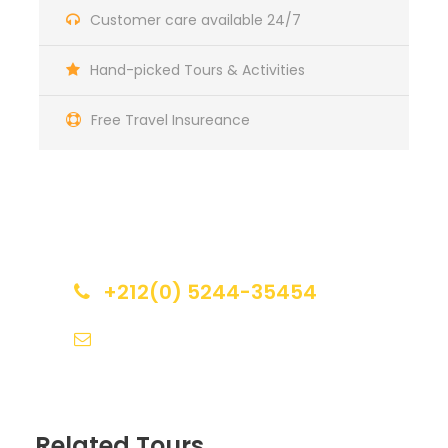
Alors que la journée touche à sa fin, assistez au
Customer care available 24/7
spectacle captivant du coucher de soleil sur le
désert. Les teintes chaudes et les doux jeux de
lumière créent une atmosphère véritablement
Hand-picked Tours & Activities
magique. Saisissez ce moment envoûtant et créez
des souvenirs qui resteront gravés dans votre
Free Travel Insureance
mémoire.
Lieu de Depart et de Retour
Get a Question?
Marrakech – Agafay
+212(0) 5244-35454
Heur de depart
info@calechevoyage.com
6h du matin
prix inclus
Guide Touristique
Related Tours